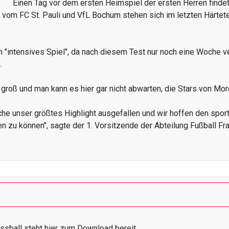
Einen Tag vor dem ersten Heimspiel der ersten Herren findet
n vom FC St. Pauli und VfL Bochum stehen sich im letzten Härtete
ein "intensives Spiel", da nach diesem Test nur noch eine Woche v
.
h groß und man kann es hier gar nicht abwarten, die Stars von M
che unser größtes Highlight ausgefallen und wir hoffen den spo
n zu können", sagte der 1. Vorsitzende der Abteilung Fußball Fr
ssball steht hier zum Download bereit.