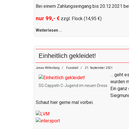
Bei einem Zahlungseingang bis 20.12.2021 b
nur 99,- €
zzgl. Flock (14,95 €)
Weiterlesen …
Einheitlich gekleidet!
Jonas Willenborg
Fussball
21. September 2021
… geht e
wurden mi
SG Cappeln C-Jugend im neuen Dress
Ein ganz
Siegmund
Schaut hier gerne mal vorbei.