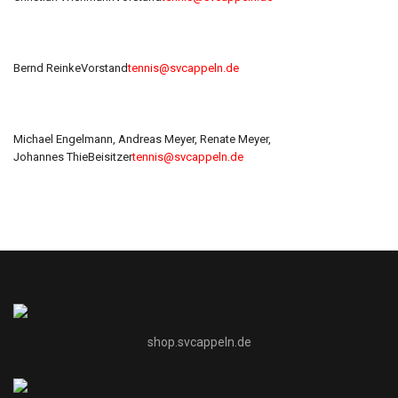
Bernd Reinke
Vorstand
tennis@svcappeln.de
Michael Engelmann, Andreas Meyer, Renate Meyer,
Johannes Thie
Beisitzer
tennis@svcappeln.de
shop.svcappeln.de