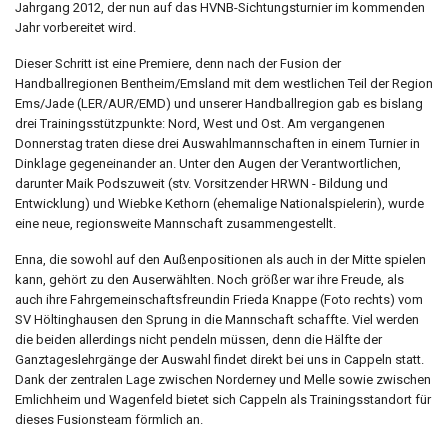
Jahrgang 2012, der nun auf das HVNB-Sichtungsturnier im kommenden
Jahr vorbereitet wird.
Dieser Schritt ist eine Premiere, denn nach der Fusion der
Handballregionen Bentheim/Emsland mit dem westlichen Teil der Region
Ems/Jade (LER/AUR/EMD) und unserer Handballregion gab es bislang
drei Trainingsstützpunkte: Nord, West und Ost. Am vergangenen
Donnerstag traten diese drei Auswahlmannschaften in einem Turnier in
Dinklage gegeneinander an. Unter den Augen der Verantwortlichen,
darunter Maik Podszuweit (stv. Vorsitzender HRWN - Bildung und
Entwicklung) und Wiebke Kethorn (ehemalige Nationalspielerin), wurde
eine neue, regionsweite Mannschaft zusammengestellt.
Enna, die sowohl auf den Außenpositionen als auch in der Mitte spielen
kann, gehört zu den Auserwählten. Noch größer war ihre Freude, als
auch ihre Fahrgemeinschaftsfreundin Frieda Knappe (Foto rechts) vom
SV Höltinghausen den Sprung in die Mannschaft schaffte. Viel werden
die beiden allerdings nicht pendeln müssen, denn die Hälfte der
Ganztageslehrgänge der Auswahl findet direkt bei uns in Cappeln statt.
Dank der zentralen Lage zwischen Norderney und Melle sowie zwischen
Emlichheim und Wagenfeld bietet sich Cappeln als Trainingsstandort für
dieses Fusionsteam förmlich an.