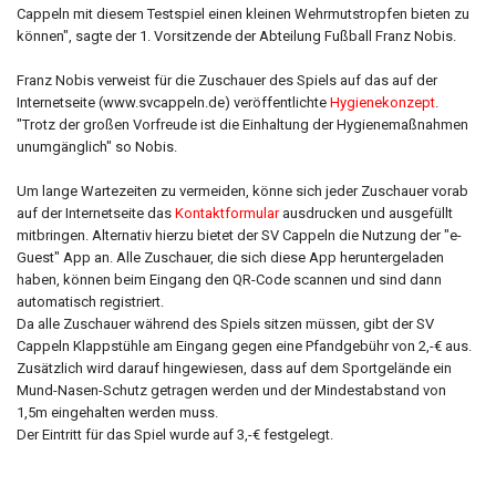
Cappeln mit diesem Testspiel einen kleinen Wehrmutstropfen bieten zu
können", sagte der 1. Vorsitzende der Abteilung Fußball Franz Nobis.
Franz Nobis verweist für die Zuschauer des Spiels auf das auf der
Internetseite (www.svcappeln.de) veröffentlichte
Hygienekonzept
.
"Trotz der großen Vorfreude ist die Einhaltung der Hygienemaßnahmen
unumgänglich" so Nobis.
Um lange Wartezeiten zu vermeiden, könne sich jeder Zuschauer vorab
auf der Internetseite das
Kontaktformular
ausdrucken und ausgefüllt
mitbringen. Alternativ hierzu bietet der SV Cappeln die Nutzung der "e-
Guest" App an. Alle Zuschauer, die sich diese App heruntergeladen
haben, können beim Eingang den QR-Code scannen und sind dann
automatisch registriert.
Da alle Zuschauer während des Spiels sitzen müssen, gibt der SV
Cappeln Klappstühle am Eingang gegen eine Pfandgebühr von 2,-€ aus.
Zusätzlich wird darauf hingewiesen, dass auf dem Sportgelände ein
Mund-Nasen-Schutz getragen werden und der Mindestabstand von
1,5m eingehalten werden muss.
Der Eintritt für das Spiel wurde auf 3,-€ festgelegt.