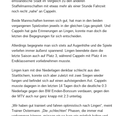
emsländische Stadt im Vergleich zu den anderen
Staffelmannschaften mit etwas mehr als einer Stunde Fahrzeit
noch recht „nahe“ an Cappeln.
Beide Mannschaften kennen sich gut, hat man in den beiden
vergangenen Spielzeiten jeweils in der gleichen Liga gespielt. Und
Cappeln hat gute Erinnerungen an Lingen, konnte man doch die
letzten drei Begegnungen für sich entscheiden.
Allerdings begegnete man sich stets auf Augenhöhe und die Spiele
verliefen immer äußerst spannend. Lingen beendete dann die
letzte Saison auch auf Platz 3, während Cappeln mit Platz 4 im
Endklassement vorliebnehmen musste.
Lingen kam mit drei Niederlagen denkbar schlecht aus den
Startlöchern, konnte sich aber zuletzt mit zwei Siegen wieder
fangen und befindet sich auf einen aufsteigendem Ast. Cappeln
musste dagegen in den letzten 14 Tagen doch die deutliche 0:3
Niederlage gegen den BW Emden-Borssum verdauen, gegen den
der MTV auch nur ganz knapp mit 2:3 unterlag.
„Wir haben gut trainiert und fahren optimistisch nach Lingen“, meint
Trainer Ostermann. „Die „schlechten“ Phasen, die immer mal
vorkommen können, müssen wir so kurz wie möglich halten und