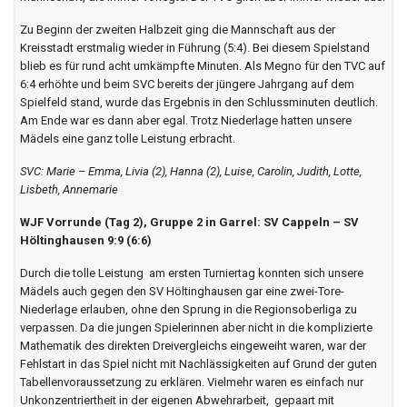
Cloppenburg 1 8:4 (4:4)
25 Minuten lang hielten unsere Mädchen gegen den späteren
Gruppensieger TV Cloppenburg mit. Dabei war unsere Mannschaft im
ersten Durchgang – das Spiel ging über 2 x 15 Minuten – gar die
Mannschaft, die immer vorlegte. Der TVC glich aber immer wieder aus.
Zu Beginn der zweiten Halbzeit ging die Mannschaft aus der
Kreisstadt erstmalig wieder in Führung (5:4). Bei diesem Spielstand
blieb es für rund acht umkämpfte Minuten. Als Megno für den TVC auf
6:4 erhöhte und beim SVC bereits der jüngere Jahrgang auf dem
Spielfeld stand, wurde das Ergebnis in den Schlussminuten deutlich.
Am Ende war es dann aber egal. Trotz Niederlage hatten unsere
Mädels eine ganz tolle Leistung erbracht.
SVC: Marie – Emma, Livia (2), Hanna (2), Luise, Carolin, Judith, Lotte,
Lisbeth, Annemarie
WJF Vorrunde (Tag 2), Gruppe 2 in Garrel: SV Cappeln – SV
Höltinghausen 9:9 (6:6)
Durch die tolle Leistung am ersten Turniertag konnten sich unsere
Mädels auch gegen den SV Höltinghausen gar eine zwei-Tore-