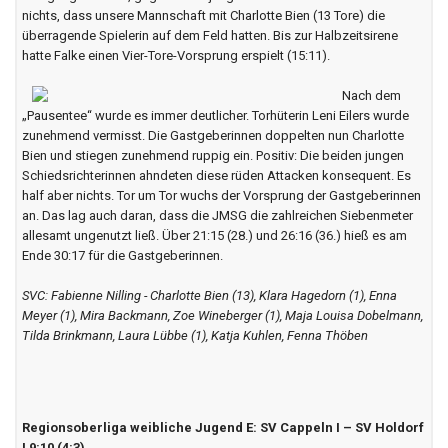
nichts, dass unsere Mannschaft mit Charlotte Bien (13 Tore) die
überragende Spielerin auf dem Feld hatten. Bis zur Halbzeitsirene
hatte Falke einen Vier-Tore-Vorsprung erspielt (15:11).
Nach dem
„Pausentee“ wurde es immer deutlicher. Torhüterin Leni Eilers wurde
zunehmend vermisst. Die Gastgeberinnen doppelten nun Charlotte
Bien und stiegen zunehmend ruppig ein. Positiv: Die beiden jungen
Schiedsrichterinnen ahndeten diese rüden Attacken konsequent. Es
half aber nichts. Tor um Tor wuchs der Vorsprung der Gastgeberinnen
an. Das lag auch daran, dass die JMSG die zahlreichen Siebenmeter
allesamt ungenutzt ließ. Über 21:15 (28.) und 26:16 (36.) hieß es am
Ende 30:17 für die Gastgeberinnen.
SVC: Fabienne Nilling - Charlotte Bien (13), Klara Hagedorn (1), Enna
Meyer (1), Mira Backmann, Zoe Wineberger (1), Maja Louisa Dobelmann,
Tilda Brinkmann, Laura Lübbe (1), Katja Kuhlen, Fenna Thöben
Regionsoberliga weibliche Jugend E: SV Cappeln I – SV Holdorf
I 9:10 (4:3)