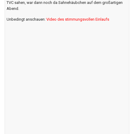
Das war doch mal eine tolle Abwechslung im Ferienalltag: Am
vergangenen Samstag haben unsere Mädels der E- und F-Jugend die
Oberliga-Handballer des TV Cloppenburg als Einlaufkinder eskortiert.
Ein tollen Erlebnis für die über 20 TVC-Kids. Dass unsere
Handballerinnen im Anschluss noch einen stimmungsvollen Sieg des
TVC sahen, war dann noch da Sahnehäubchen auf dem großartigen
Abend.
Unbedingt anschauen:
Video des stimmungsvollen Einlaufs