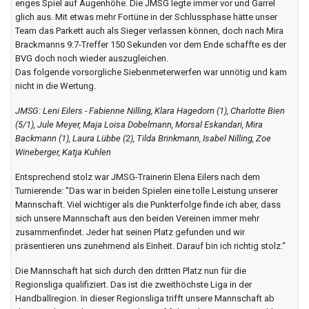
Auch gegen den BV Garrel knüpfte die Mannschaft von Elena Eilers,
die am Samstag ohne ihren Trainerpartner Markus Meyer auskommen
musste, an die tollen Leistungen aus den ersten drei Spielen an. Nach
zwei Auftakttoren von Klara Hagedorn und Laura Lübbe legte unser
Team toll vor. Der BVG blieb aber dran und es entwickelte sich ein
enges Spiel auf Augenhöhe. Die JMSG legte immer vor und Garrel
glich aus. Mit etwas mehr Fortüne in der Schlussphase hätte unser
Team das Parkett auch als Sieger verlassen können, doch nach Mira
Brackmanns 9:7-Treffer 150 Sekunden vor dem Ende schaffte es der
BVG doch noch wieder auszugleichen.
Das folgende vorsorgliche Siebenmeterwerfen war unnötig und kam
nicht in die Wertung.
JMSG: Leni Eilers - Fabienne Nilling, Klara Hagedorn (1), Charlotte Bien
(5/1), Jule Meyer, Maja Loisa Dobelmann, Morsal Eskandari, Mira
Backmann (1), Laura Lübbe (2), Tilda Brinkmann, Isabel Nilling, Zoe
Wineberger, Katja Kuhlen
Entsprechend stolz war JMSG-Trainerin Elena Eilers nach dem
Turnierende: "Das war in beiden Spielen eine tolle Leistung unserer
Mannschaft. Viel wichtiger als die Punkterfolge finde ich aber, dass
sich unsere Mannschaft aus den beiden Vereinen immer mehr