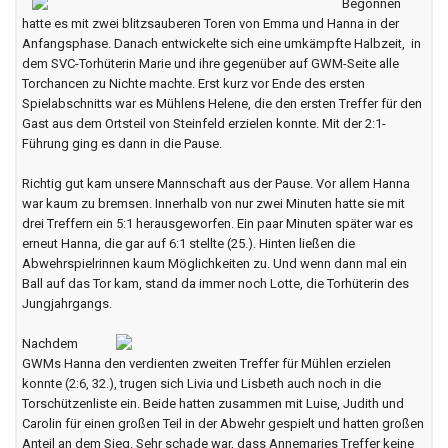
Begonnen
hatte es mit zwei blitzsauberen Toren von Emma und Hanna in der
Anfangsphase. Danach entwickelte sich eine umkämpfte Halbzeit, in
dem SVC-Torhüterin Marie und ihre gegenüber auf GWM-Seite alle
Torchancen zu Nichte machte. Erst kurz vor Ende des ersten
Spielabschnitts war es Mühlens Helene, die den ersten Treffer für den
Gast aus dem Ortsteil von Steinfeld erzielen konnte. Mit der 2:1-
Führung ging es dann in die Pause.
Richtig gut kam unsere Mannschaft aus der Pause. Vor allem Hanna
war kaum zu bremsen. Innerhalb von nur zwei Minuten hatte sie mit
drei Treffern ein 5:1 herausgeworfen. Ein paar Minuten später war es
erneut Hanna, die gar auf 6:1 stellte (25.). Hinten ließen die
Abwehrspielrinnen kaum Möglichkeiten zu. Und wenn dann mal ein
Ball auf das Tor kam, stand da immer noch Lotte, die Torhüterin des
Jungjahrgangs.
Nachdem
GWMs Hanna den verdienten zweiten Treffer für Mühlen erzielen
konnte (2:6, 32.), trugen sich Livia und Lisbeth auch noch in die
Torschützenliste ein. Beide hatten zusammen mit Luise, Judith und
Carolin für einen großen Teil in der Abwehr gespielt und hatten großen
Anteil an dem Sieg. Sehr schade war, dass Annemaries Treffer keine