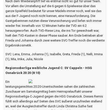
Nach dem Wiederanpfiff lief es erstmal nicht so gut für unser Team.
Vor allem die Umstellung auf die 6 gegen 6 Spielweise über das
ganze Spielfeld bedeutet für unser Mädels immer noch, weil sie das
aus der F-Jugend noch nicht kennen, eine Herausforderung. Die
Gastgeberinnen nutzten diese Verunsicherung und liefen sich immer
wieder frei. Innerhalb von 12 Minuten hatte der TVD ein 6:2
herausgeworfen. Auch TVD-Riese Lina, die ins Tor gewechselt war,
hielt den TVD-Kasten in dieser Phase sauber. Am Ende betrieben aber
Frieda und Johanna durch zwei weitere SVC-Treffer noch die verdiente
Ergebniskosmetik.
SVC: Lena, Emma, Johanna (1), Isabelle, Greta, Frieda (1), Nelli, Irmina
(1), Mia, Imke, Julia, Nicole
Regionsoberliga weibliche Jugend C: SV Cappeln - HSG
Osnabrück 20:20 (8:10)
Ein
leistungsgerechtes 20:20-Unentschieden sahen die zahlreichen
Zuschauer am Samstagmittag beim Heimspielauftakt unserer
Regionsoberliga-C-Jugend gegen die HSG Osnabrück. Dieses Remis
fühlt sich allerdings auf Seiten des SVC äußerst unzufrieden stellend
an, weil der Ausgleichstreffer durch Linda Christina Suthe fast