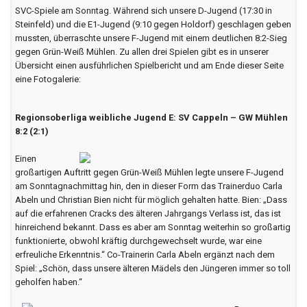
SVC-Spiele am Sonntag. Während sich unsere D-Jugend (17:30 in
Steinfeld) und die E1-Jugend (9:10 gegen Holdorf) geschlagen geben
mussten, überraschte unsere F-Jugend mit einem deutlichen 8:2-Sieg
gegen Grün-Weiß Mühlen. Zu allen drei Spielen gibt es in unserer
Übersicht einen ausführlichen Spielbericht und am Ende dieser Seite
eine Fotogalerie:
Regionsoberliga weibliche Jugend E: SV Cappeln – GW Mühlen
8:2 (2:1)
Einen
großartigen Auftritt gegen Grün-Weiß Mühlen legte unsere F-Jugend
am Sonntagnachmittag hin, den in dieser Form das Trainerduo Carla
Abeln und Christian Bien nicht für möglich gehalten hatte. Bien: „Dass
auf die erfahrenen Cracks des älteren Jahrgangs Verlass ist, das ist
hinreichend bekannt. Dass es aber am Sonntag weiterhin so großartig
funktionierte, obwohl kräftig durchgewechselt wurde, war eine
erfreuliche Erkenntnis.“ Co-Trainerin Carla Abeln ergänzt nach dem
Spiel: „Schön, dass unsere älteren Mädels den Jüngeren immer so toll
geholfen haben.“