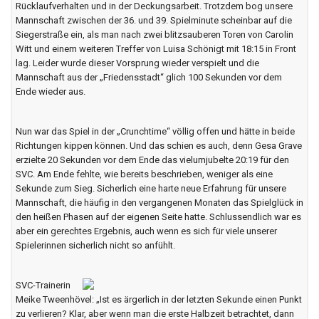
Rücklaufverhalten und in der Deckungsarbeit. Trotzdem bog unsere
Mannschaft zwischen der 36. und 39. Spielminute scheinbar auf die
Siegerstraße ein, als man nach zwei blitzsauberen Toren von Carolin
Witt und einem weiteren Treffer von Luisa Schönigt mit 18:15 in Front
lag. Leider wurde dieser Vorsprung wieder verspielt und die
Mannschaft aus der „Friedensstadt“ glich 100 Sekunden vor dem
Ende wieder aus.
Nun war das Spiel in der „Crunchtime“ völlig offen und hätte in beide
Richtungen kippen können. Und das schien es auch, denn Gesa Grave
erzielte 20 Sekunden vor dem Ende das vielumjubelte 20:19 für den
SVC. Am Ende fehlte, wie bereits beschrieben, weniger als eine
Sekunde zum Sieg. Sicherlich eine harte neue Erfahrung für unsere
Mannschaft, die häufig in den vergangenen Monaten das Spielglück in
den heißen Phasen auf der eigenen Seite hatte. Schlussendlich war es
aber ein gerechtes Ergebnis, auch wenn es sich für viele unserer
Spielerinnen sicherlich nicht so anfühlt.
SVC-Trainerin
Meike Tweenhövel: „Ist es ärgerlich in der letzten Sekunde einen Punkt
zu verlieren? Klar, aber wenn man die erste Halbzeit betrachtet, dann