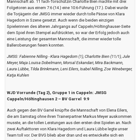
Einen überraschend deutlichen 12:8-Sieg gegen den SV Holdorf
feierte unsere Mannschaft im ersten Spiel des Tages. Dabei sah es in
den ersten Minuten noch nicht danach aus. Es begann mit einem
engen Spiel mit wechselnder Führung. Erst im zweiten Abschnitt des
Spiels, welches nur über ein Mal 20 Minuten ging, setzte sich unsere
Mannschaft ab. 11 fach-Torschützin Charlotte Bien machte mit drei
Folgetoren aus einem 7:6 (14.) eine 10:6-Führung (17.). Dabei wurde
die Torjägerin der JMSG immer wieder durch tolle Pässe von Klara
Hagedorn in Szene gesetzt. Auch wenn die beiden einzigen
Spielerinnen des älteren Jahrgangs auf Cappeln/Höltinghauser-Seite
dem Spiel ihren Stempel aufdrückten, so war der Erfolg jedoch auch
eine Leistung der gesamten Mannschaft, die immer wieder tolle
Balleroberungen feiern konnten.
JMSG: Fabienne Nilling - Klara Hagedorn (1), Charlotte Bien (11/1), Jule
Meyer, Maja Louisa Dobelmann, Morsal Eskandari, Mira Backmann,
Laura Lübbe, Tilda Brinkmann, Leni Eilers, Isabel Nilling, Zoe Wineberger,
Katja Kuhlen
WJD Vorrunde (Tag 2), Gruppe 1 in Cappeln: JMSG
Cappeln/Höltinghausen 2 – BV Garrel 9:9