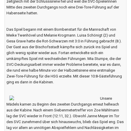
zeitgleich mit der Schlusssirene fiel und weil die SVC-Spielerinnen
Mitte des zweiten Durchgangs noch eine Drei-Tore-Führung auf der
Habenseite hatten.
Das Spiel begann mit einem Bombenstart für die Mannschaft von
Meike Twenhövel und Melanie Krogmann. Luisa Schönigt (2) und
Gesa Grave hatte die Rot-Schwarzen mit 3:0 in Führung gebracht (8.).
Der Gast aus der Bischofsstadt kämpfte sich zurück ins Spiel und
glich wenig später wieder aus. Fortan entwickelte sich ein
umkämpftes Spiel mit wechselnden Führungen. Mia Stumpe, die der
SVC-Deckungsarbeit immer wieder Probleme bereitete, war es dann,
die rund eine halbe Minute vor der Halbzeitsirene eine erstmalige
Zwei-Tore-Führung für die HSG erzielte. Mit dieser 10:8-Gästeführung
ging es dann in die Kabinen.
Unsere
Mädels kamen zu Beginn des zweiten Durchgangs erneut hellwach
aus der Kabine. Nach einem Siebenmetertreffer von Zoe Mählmann
lag der SVC wieder in Front (12:11, 32.). Obwohl Janne Meyer im Tor
des SVC zunehmend über sich hinauswuchs, blieb das Spiel eng. Das
lag vor allem an unnötigen Abspielfehlern und Nachlässigkeiten im