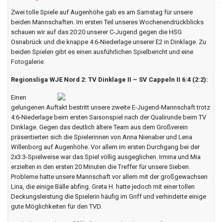
Zwei tolle Spiele auf Augenhöhe gab es am Samstag für unsere
beiden Mannschaften. Im ersten Teil unseres Wochenendrückblicks
schauen wir auf das 20:20 unserer C-Jugend gegen die HSG
Osnabrück und die knappe 4:6-Niederlage unserer E2 in Dinklage. Zu
beiden Spielen gibt es einen ausführlichen Spielbericht und eine
Fotogalerie.
Regionsliga WJE Nord 2: TV Dinklage II – SV Cappeln II 6:4 (2:2):
Einen
gelungenen Auftakt bestritt unsere zweite E-Jugend-Mannschaft trotz
4:6-Niederlage beim ersten Saisonspiel nach der Qualirunde beim TV
Dinklage. Gegen das deutlich ältere Team aus dem Großverein
präsentierten sich die Spielerinnen von Anna Nienaber und Lena
Willenborg auf Augenhöhe. Vor allem im ersten Durchgang bei der
2x3:3-Spielweise war das Spiel völlig ausgeglichen. Irmina und Mia
erzielten in den ersten 20 Minuten die Treffer für unsere Sieben.
Probleme hatte unsere Mannschaft vor allem mit der großgewachsen
Lina, die einige Bälle abfing. Greta H. hatte jedoch mit einer tollen
Deckungsleistung die Spielerin häufig im Griff und verhinderte einige
gute Möglichkeiten für den TVD.