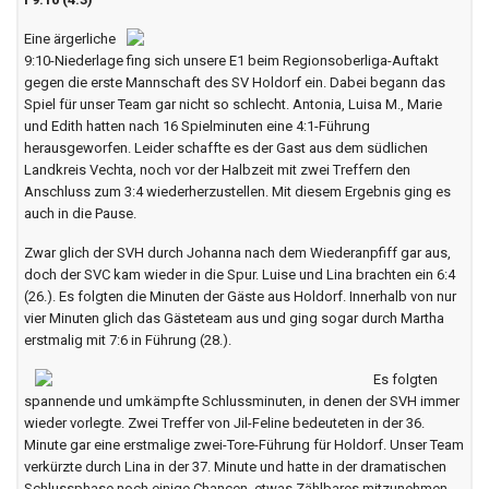
Eine ärgerliche
9:10-Niederlage fing sich unsere E1 beim Regionsoberliga-Auftakt
gegen die erste Mannschaft des SV Holdorf ein. Dabei begann das
Spiel für unser Team gar nicht so schlecht. Antonia, Luisa M., Marie
und Edith hatten nach 16 Spielminuten eine 4:1-Führung
herausgeworfen. Leider schaffte es der Gast aus dem südlichen
Landkreis Vechta, noch vor der Halbzeit mit zwei Treffern den
Anschluss zum 3:4 wiederherzustellen. Mit diesem Ergebnis ging es
auch in die Pause.
Zwar glich der SVH durch Johanna nach dem Wiederanpfiff gar aus,
doch der SVC kam wieder in die Spur. Luise und Lina brachten ein 6:4
(26.). Es folgten die Minuten der Gäste aus Holdorf. Innerhalb von nur
vier Minuten glich das Gästeteam aus und ging sogar durch Martha
erstmalig mit 7:6 in Führung (28.).
Es folgten
spannende und umkämpfte Schlussminuten, in denen der SVH immer
wieder vorlegte. Zwei Treffer von Jil-Feline bedeuteten in der 36.
Minute gar eine erstmalige zwei-Tore-Führung für Holdorf. Unser Team
verkürzte durch Lina in der 37. Minute und hatte in der dramatischen
Schlussphase noch einige Chancen, etwas Zählbares mitzunehmen.