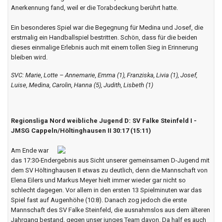
Anerkennung fand, weil er die Torabdeckung berührt hatte.
Ein besonderes Spiel war die Begegnung für Medina und Josef, die
erstmalig ein Handballspiel bestritten. Schön, dass für die beiden
dieses einmalige Erlebnis auch mit einem tollen Sieg in Erinnerung
bleiben wird.
SVC: Marie, Lotte – Annemarie, Emma (1), Franziska, Livia (1), Josef,
Luise, Medina, Carolin, Hanna (5), Judith, Lisbeth (1)
Regionsliga Nord weibliche Jugend D: SV Falke Steinfeld I -
JMSG Cappeln/Höltinghausen II 30:17 (15:11)
Am Ende war
das 17:30-Endergebnis aus Sicht unserer gemeinsamen D-Jugend mit
dem SV Höltinghausen II etwas zu deutlich, denn die Mannschaft von
Elena Eilers und Markus Meyer hielt immer wieder gar nicht so
schlecht dagegen. Vor allem in den ersten 13 Spielminuten war das
Spiel fast auf Augenhöhe (10:8). Danach zog jedoch die erste
Mannschaft des SV Falke Steinfeld, die ausnahmslos aus dem älteren
Jahrgang bestand, gegen unser junges Team davon. Da half es auch