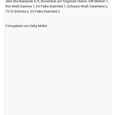
zusammenfindet. Jeder hat seinen Platz gefunden und wir
präsentieren uns zunehmend als Einheit. Darauf bin ich richtig stolz.“
Die Mannschaft hat sich durch den dritten Platz nun für die
Regionsliga qualifiziert. Das ist die zweithöchste Liga in der
Handballregion. In dieser Regionsliga trifft unsere Mannschaft ab
dem Wochenende 4./5. November auf folgende Teams: GW Mühlen 1,
Rot-Weiß Damme 1, SV Falke Steinfeld 1, Schwarz-Weiß Osterfeine 2,
TV 01 Bohmte 2, SV Falke Steinfeld 2
Fotogalerie von Gaby Müller: