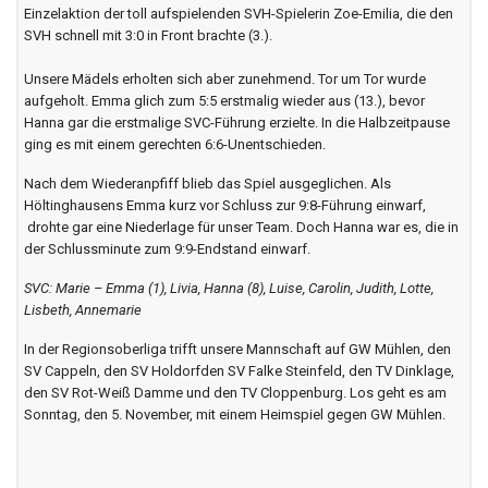
Niederlage erlauben, ohne den Sprung in die Regionsoberliga zu
verpassen. Da die jungen Spielerinnen aber nicht in die komplizierte
Mathematik des direkten Dreivergleichs eingeweiht waren, war der
Fehlstart in das Spiel nicht mit Nachlässigkeiten auf Grund der guten
Tabellenvoraussetzung zu erklären. Vielmehr waren es einfach nur
Unkonzentriertheit in der eigenen Abwehrarbeit, gepaart mit
Einzelaktion der toll aufspielenden SVH-Spielerin Zoe-Emilia, die den
SVH schnell mit 3:0 in Front brachte (3.).
Unsere Mädels erholten sich aber zunehmend. Tor um Tor wurde
aufgeholt. Emma glich zum 5:5 erstmalig wieder aus (13.), bevor
Hanna gar die erstmalige SVC-Führung erzielte. In die Halbzeitpause
ging es mit einem gerechten 6:6-Unentschieden.
Nach dem Wiederanpfiff blieb das Spiel ausgeglichen. Als
Höltinghausens Emma kurz vor Schluss zur 9:8-Führung einwarf,
drohte gar eine Niederlage für unser Team. Doch Hanna war es, die in
der Schlussminute zum 9:9-Endstand einwarf.
SVC: Marie – Emma (1), Livia, Hanna (8), Luise, Carolin, Judith, Lotte,
Lisbeth, Annemarie
In der Regionsoberliga trifft unsere Mannschaft auf GW Mühlen, den