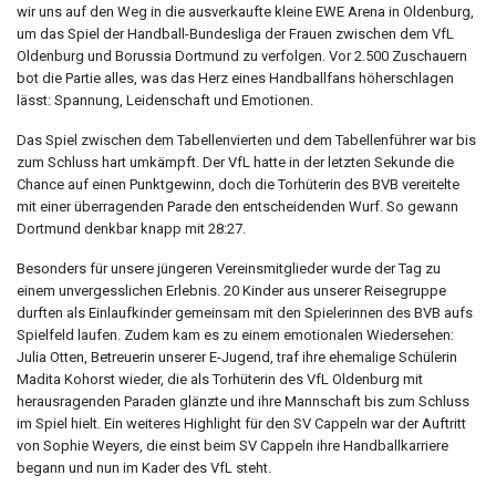
wir uns auf den Weg in die ausverkaufte kleine EWE Arena in Oldenburg,
um das Spiel der Handball-Bundesliga der Frauen zwischen dem VfL
Oldenburg und Borussia Dortmund zu verfolgen. Vor 2.500 Zuschauern
bot die Partie alles, was das Herz eines Handballfans höherschlagen
lässt: Spannung, Leidenschaft und Emotionen.
Das Spiel zwischen dem Tabellenvierten und dem Tabellenführer war bis
zum Schluss hart umkämpft. Der VfL hatte in der letzten Sekunde die
Chance auf einen Punktgewinn, doch die Torhüterin des BVB vereitelte
mit einer überragenden Parade den entscheidenden Wurf. So gewann
Dortmund denkbar knapp mit 28:27.
Besonders für unsere jüngeren Vereinsmitglieder wurde der Tag zu
einem unvergesslichen Erlebnis. 20 Kinder aus unserer Reisegruppe
durften als Einlaufkinder gemeinsam mit den Spielerinnen des BVB aufs
Spielfeld laufen. Zudem kam es zu einem emotionalen Wiedersehen:
Julia Otten, Betreuerin unserer E-Jugend, traf ihre ehemalige Schülerin
Madita Kohorst wieder, die als Torhüterin des VfL Oldenburg mit
herausragenden Paraden glänzte und ihre Mannschaft bis zum Schluss
im Spiel hielt. Ein weiteres Highlight für den SV Cappeln war der Auftritt
von Sophie Weyers, die einst beim SV Cappeln ihre Handballkarriere
begann und nun im Kader des VfL steht.